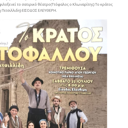
ιλοξενεί το σατιρικό θέατρο(Ττόφαλος ο Κλωναρίτης) Το κράτος
 Πιτσιλλιδη) ΕΙΣΟΔΟΣ ΕΛΕΥΘΕΡΗ.