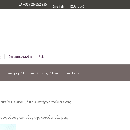
+357 26 652 935
English
Ελληνικά
ς
Επικοινωνία
ώ:
Ξενάγηση
/
Πάρκα/Πλατείες
/
Πλατεία του Πεύκου
λατεία Πεύκου, όπου υπήρχε παλιά ένας
ς νέους και νέες της κοινότητάς μας.