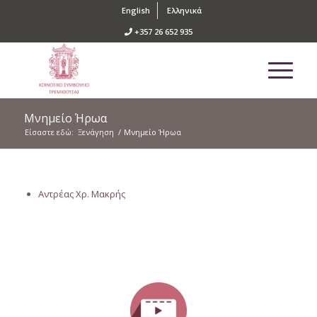
English
Ελληνικά
+357 26 652 935
Μνημείο Ήρωα
Είσαστε εδώ:
Ξενάγηση
/
Μνημείο Ήρωα
Αντρέας Χρ. Μακρής