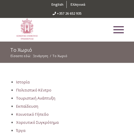
English
Ελληνικά
+357 26 652 935
Το Χωριό
Είσαστε εδώ:
Ξενάγηση
/
Το Χωριό
Ιστορία
Πολιτιστικό Κέντρο
Τουριστική Ανάπτυξη
Εκπαίδευση
Κοινοτικό Γήπεδο
Χορευτικό Συγκρότημα
Έργα