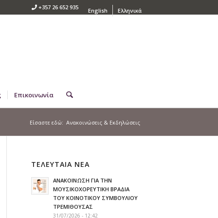
+357 26 652 935
English
Ελληνικά
ς
Επικοινωνία
Είσαστε εδώ:
Ανακοινώσεις & Εκδηλώσεις
ΤΕΛΕΥΤΑΙΑ ΝΕΑ
ΑΝΑΚΟΙΝΩΣΗ ΓΙΑ ΤΗΝ
ΜΟΥΣΙΚΟΧΟΡΕΥΤΙΚΗ ΒΡΑΔΙΑ
ΤΟΥ ΚΟΙΝΟΤΙΚΟΥ ΣΥΜΒΟΥΛΙΟΥ
ΤΡΕΜΙΘΟΥΣΑΣ
31/07/2026 - 12:42