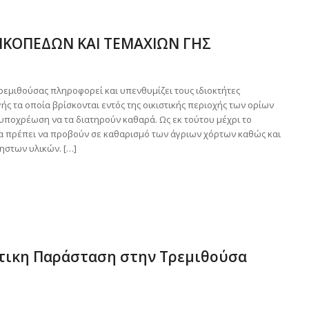
ΙΚΟΠΕΔΩΝ ΚΑΙ ΤΕΜΑΧΙΩΝ ΓΗΣ
ρεμιθούσας πληροφορεί και υπενθυμίζει τους ιδιοκτήτες
ής τα οποία βρίσκονται εντός της οικιστικής περιοχής των ορίων
ν υποχρέωση να τα διατηρούν καθαρά. Ως εκ τούτου μέχρι το
α πρέπει να προβούν σε καθαρισμό των άγριων χόρτων καθώς και
στων υλικών. […]
τικη Παράσταση στην Τρεμιθούσα