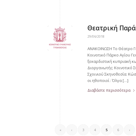
Θεατρική Παρά
29/06/2018
ΑΝΑΚΟΙΝΩΣΗ Το Θέατρο Γέ
Κοινοτικό Πάρκο Αγίου Γε
ξεκαρδιστική κυπριακή
Διοργανωτής: Κοινοτικό 
Σχοινιού Σκηνοθεσία: Κώ
οι ηθοποιοί : Όλγα […]
Διαβάστε περισσότερα
«
‹
3
4
5
6
›