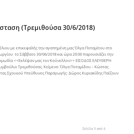
σταση (Τρεμιθούσα 30/6/2018)
λιου με επικεφαλής την αγαπημένη μας Όλγα Ποταμίτου στο
ωργίου το Σάββατο 30/06/2018 και ώρα 20:00 παρουσιάζει την
 κωμωδία <<Εκλέψαν μας τον Κούνελλον>> ΕΙΣΟΔΟΣ ΕΛΕΥΘΕΡΗ
Συμβούλιο Τρεμιθούσας. Κείμενο: Όλγα Ποταμίδου – Κώστας
στας Σχοινιού Υπεύθυνος Παραγωγής: Δώρος Κυριακίδης Παίζουν
Σελίδα 5 από 6