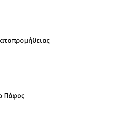
δατοπρομήθειας
ο Πάφος