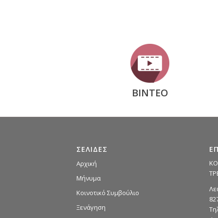
ΒΙΝΤΕΟ
ΣΕΛΙΔΕΣ
Ε
ΚΟ
Αρχική
ΤΡ
Μήνυμα
Λε
Κοινοτικό Συμβούλιο
82
Ξενάγηση
Τη