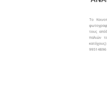
Το Κοινο
φωτογραφί
τους από
παλιών τ
κατόχους)
99514896 