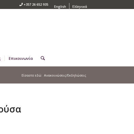
+357 26 652 935
English
Ελληνικά
ς
Επικοινωνία
Είσαστε εδώ:
Ανακοινώσεις/Εκδηλώσεις
θούσα