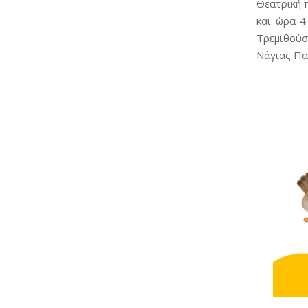
Θεατρική 
και ώρα 4
Τρεμιθούσ
Νάγιας Παν