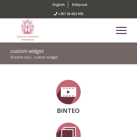
English
Ελληνικά
+357 26 652 935
custom widget
Είσαστε εδώ:
custom widget
ΒΙΝΤΕΟ